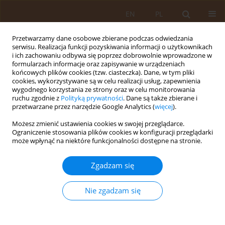
EN
PL
Przetwarzamy dane osobowe zbierane podczas odwiedzania
serwisu. Realizacja funkcji pozyskiwania informacji o użytkownikach
i ich zachowaniu odbywa się poprzez dobrowolnie wprowadzone w
formularzach informacje oraz zapisywanie w urządzeniach
końcowych plików cookies (tzw. ciasteczka). Dane, w tym pliki
cookies, wykorzystywane są w celu realizacji usług, zapewnienia
wygodnego korzystania ze strony oraz w celu monitorowania
ruchu zgodnie z
Polityką prywatności
. Dane są także zbierane i
przetwarzane przez narzędzie Google Analytics (
więcej
).
Autor
Paweł Goryński
Możesz zmienić ustawienia cookies w swojej przeglądarce.
Ograniczenie stosowania plików cookies w konfiguracji przeglądarki
PRACA ORYGINALNA
może wpłynąć na niektóre funkcjonalności dostępne na stronie.
Wykorzystanie danych na temat chorobowości
szpitalnej do celów analizy epidemiologicznej
Zgadzam się
chorób spowodowanych Legionella pneumophila
Nie zgadzam się
Irena Kosińska
,
Aneta Nitsch-Osuch
,
Krzysztof Kanecki
,
Paweł
Goryński
,
Piotr Zbigniew Tyszko
Med Og Nauk Zdr. 2018;24(4):251-256
DOI
:
https://doi.org/10.26444/monz/101676