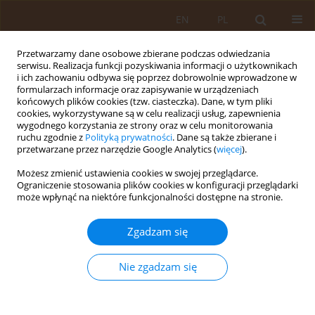
EN
PL
Przetwarzamy dane osobowe zbierane podczas odwiedzania
serwisu. Realizacja funkcji pozyskiwania informacji o użytkownikach
i ich zachowaniu odbywa się poprzez dobrowolnie wprowadzone w
formularzach informacje oraz zapisywanie w urządzeniach
końcowych plików cookies (tzw. ciasteczka). Dane, w tym pliki
cookies, wykorzystywane są w celu realizacji usług, zapewnienia
wygodnego korzystania ze strony oraz w celu monitorowania
ruchu zgodnie z
Polityką prywatności
. Dane są także zbierane i
przetwarzane przez narzędzie Google Analytics (
więcej
).
Autor
Marcin Golec
Możesz zmienić ustawienia cookies w swojej przeglądarce.
Ograniczenie stosowania plików cookies w konfiguracji przeglądarki
może wpłynąć na niektóre funkcjonalności dostępne na stronie.
PRACA PRZEGLĄDOWA
PROFILAKTYKA CHORÓB ODTYTONIOWYCH W
Zgadzam się
ŚWIETLE RAPORTU ŚWIATOWEJ ORGANIZACJI
ZDROWIA
Nie zgadzam się
Barbara Mackiewicz
,
Anna Góra
,
Marcin Golec
,
Wiesław Dubielisj
,
Jolanta Szymańska
,
Jacek Dutkiewicz
Med Og. 2009;15(1):35-44