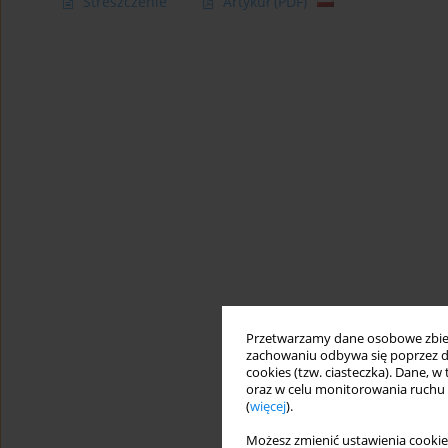
Streszczenie
Artykuł
(PDF)
Przetwarzamy dane osobowe zbiera
zachowaniu odbywa się poprzez d
cookies (tzw. ciasteczka). Dane, w
oraz w celu monitorowania ruchu
(
więcej
).
Możesz zmienić ustawienia cookie