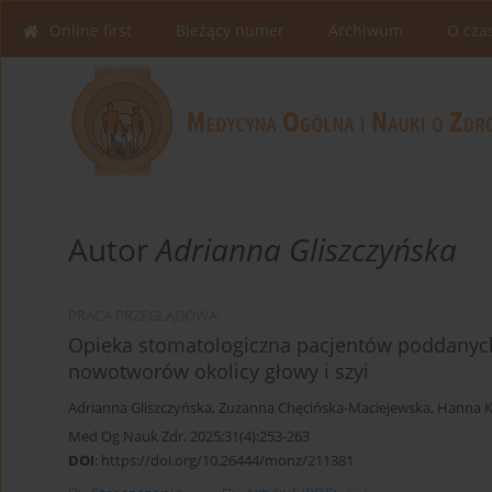
Online first
Bieżący numer
Archiwum
O cza
Autor
Adrianna Gliszczyńska
PRACA PRZEGLĄDOWA
Opieka stomatologiczna pacjentów poddanyc
nowotworów okolicy głowy i szyi
Adrianna Gliszczyńska
,
Zuzanna Chęcińska-Maciejewska
,
Hanna K
Med Og Nauk Zdr. 2025;31(4):253-263
DOI
:
https://doi.org/10.26444/monz/211381