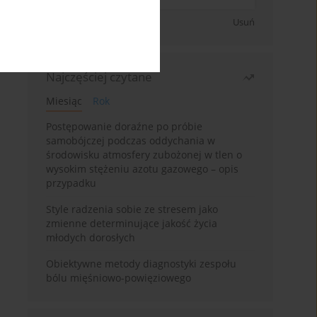
Zapisz się
Usuń
Najczęściej czytane
Miesiąc
Rok
Postępowanie doraźne po próbie
samobójczej podczas oddychania w
środowisku atmosfery zubożonej w tlen o
wysokim stężeniu azotu gazowego – opis
przypadku
Style radzenia sobie ze stresem jako
zmienne determinujące jakość życia
młodych dorosłych
Obiektywne metody diagnostyki zespołu
bólu mięśniowo-powięziowego