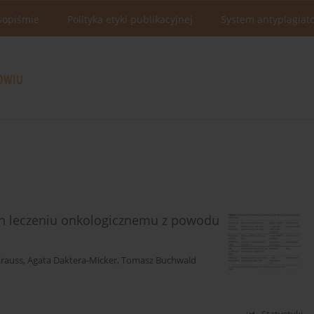
sopiśmie
Polityka etyki publikacyjnej
System antyplagiat
h leczeniu onkologicznemu z powodu
rauss
,
Agata Daktera-Micker
,
Tomasz Buchwald