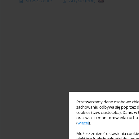
Streszczenie
Artykuł
(PDF)
Przetwarzamy dane osobowe zbiera
zachowaniu odbywa się poprzez d
cookies (tzw. ciasteczka). Dane, w
oraz w celu monitorowania ruchu
(
więcej
).
Możesz zmienić ustawienia cookie
niektóre funkcjonalności dostępne