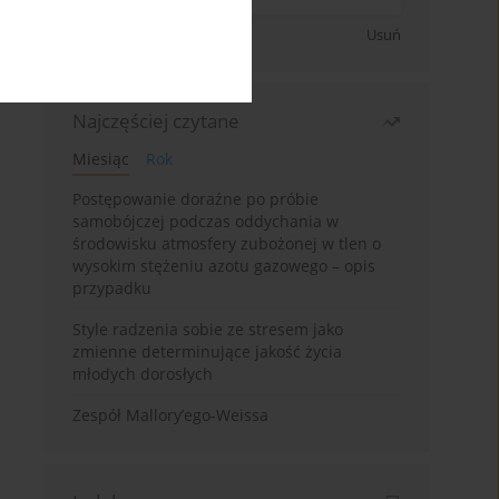
Zapisz się
Usuń
Najczęściej czytane
Miesiąc
Rok
Postępowanie doraźne po próbie
samobójczej podczas oddychania w
środowisku atmosfery zubożonej w tlen o
wysokim stężeniu azotu gazowego – opis
przypadku
Style radzenia sobie ze stresem jako
zmienne determinujące jakość życia
młodych dorosłych
Zespół Mallory’ego-Weissa