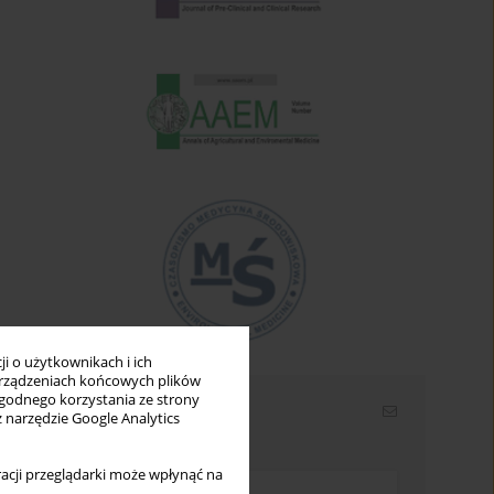
i o użytkownikach i ich
rządzeniach końcowych plików
wygodnego korzystania ze strony
Newsletter
z narzędzie Google Analytics
Wpisz swój adres email
acji przeglądarki może wpłynąć na