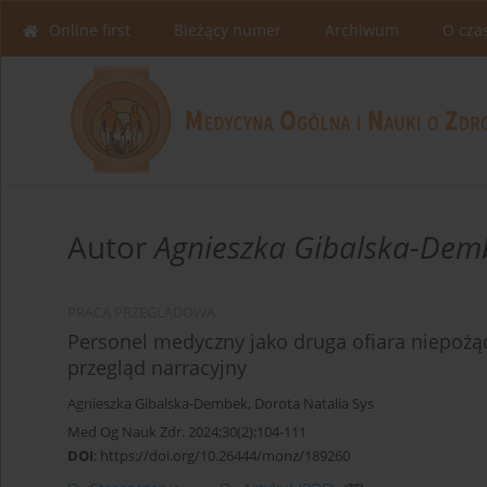
Online first
Bieżący numer
Archiwum
O cza
Autor
Agnieszka Gibalska-Dem
PRACA PRZEGLĄDOWA
Personel medyczny jako druga ofiara niepoż
przegląd narracyjny
Agnieszka Gibalska-Dembek
,
Dorota Natalia Sys
Med Og Nauk Zdr. 2024;30(2):104-111
DOI
:
https://doi.org/10.26444/monz/189260