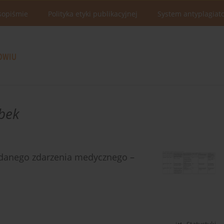
sopiśmie
Polityka etyki publikacyjnej
System antyplagiat
bek
ądanego zdarzenia medycznego –