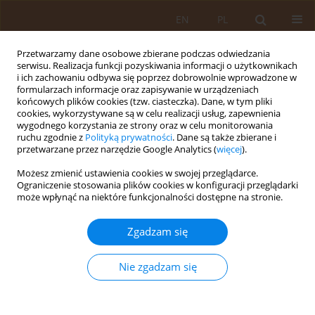
EN
PL
Przetwarzamy dane osobowe zbierane podczas odwiedzania
serwisu. Realizacja funkcji pozyskiwania informacji o użytkownikach
i ich zachowaniu odbywa się poprzez dobrowolnie wprowadzone w
formularzach informacje oraz zapisywanie w urządzeniach
końcowych plików cookies (tzw. ciasteczka). Dane, w tym pliki
cookies, wykorzystywane są w celu realizacji usług, zapewnienia
wygodnego korzystania ze strony oraz w celu monitorowania
ruchu zgodnie z
Polityką prywatności
. Dane są także zbierane i
przetwarzane przez narzędzie Google Analytics (
więcej
).
Autor
Andrzej Gerstenkorn
Możesz zmienić ustawienia cookies w swojej przeglądarce.
Ograniczenie stosowania plików cookies w konfiguracji przeglądarki
może wpłynąć na niektóre funkcjonalności dostępne na stronie.
PRACA PRZEGLĄDOWA
Rola pielęgniarki podstawowej opieki zdrowotnej
Zgadzam się
w pierwotnej i wtórnej profilaktyce
antytytoniowej
Nie zgadzam się
Małgorzata Suwała
,
Andrzej Gerstenkorn
Med Og Nauk Zdr. 2012;18(3):243-246
Statystyki