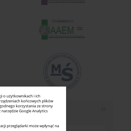
i o użytkownikach i ich
rządzeniach końcowych plików
wygodnego korzystania ze strony
Newsletter
z narzędzie Google Analytics
Wpisz swój adres email
acji przeglądarki może wpłynąć na