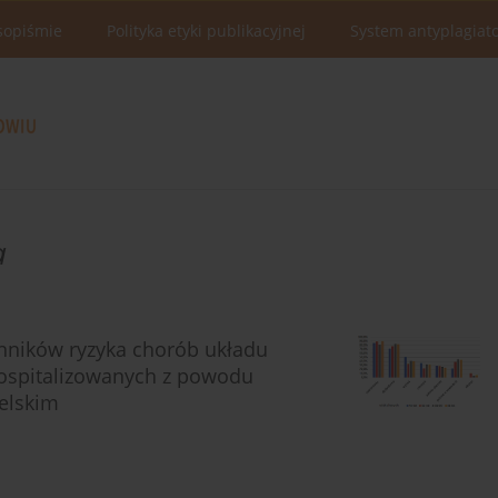
sopiśmie
Polityka etyki publikacyjnej
System antyplagiat
a
nników ryzyka chorób układu
ospitalizowanych z powodu
elskim