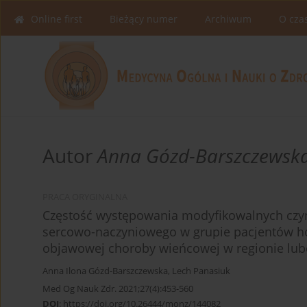
Online first
Bieżący numer
Archiwum
O cza
Autor
Anna Gózd-Barszczewsk
PRACA ORYGINALNA
Częstość występowania modyfikowalnych czy
sercowo-naczyniowego w grupie pacjentów h
objawowej choroby wieńcowej w regionie lub
Anna Ilona Gózd-Barszczewska
,
Lech Panasiuk
Med Og Nauk Zdr. 2021;27(4):453-560
DOI
:
https://doi.org/10.26444/monz/144082