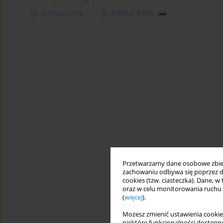
Streszczenie
Artykuł
(PDF)
Przetwarzamy dane osobowe zbiera
zachowaniu odbywa się poprzez d
cookies (tzw. ciasteczka). Dane, w
oraz w celu monitorowania ruchu
(
więcej
).
Możesz zmienić ustawienia cookie
niektóre funkcjonalności dostępne