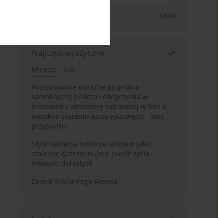
Zapisz się
Usuń
Najczęściej czytane
Miesiąc
Rok
Postępowanie doraźne po próbie
samobójczej podczas oddychania w
środowisku atmosfery zubożonej w tlen o
wysokim stężeniu azotu gazowego – opis
przypadku
Style radzenia sobie ze stresem jako
zmienne determinujące jakość życia
młodych dorosłych
Zespół Mallory’ego-Weissa