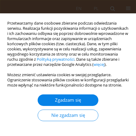
EN
PL
Przetwarzamy dane osobowe zbierane podczas odwiedzania
serwisu. Realizacja funkcji pozyskiwania informacji o użytkownikach
i ich zachowaniu odbywa się poprzez dobrowolnie wprowadzone w
formularzach informacje oraz zapisywanie w urządzeniach
końcowych plików cookies (tzw. ciasteczka). Dane, w tym pliki
cookies, wykorzystywane są w celu realizacji usług, zapewnienia
wygodnego korzystania ze strony oraz w celu monitorowania
ruchu zgodnie z
Polityką prywatności
. Dane są także zbierane i
przetwarzane przez narzędzie Google Analytics (
więcej
).
Autor
Barbara Gąsiorowska
Możesz zmienić ustawienia cookies w swojej przeglądarce.
Ograniczenie stosowania plików cookies w konfiguracji przeglądarki
może wpłynąć na niektóre funkcjonalności dostępne na stronie.
PRACA ORYGINALNA
Zawartość fosforu, potasu i wapnia w ziarnie
Zgadzam się
wybranych odmian owsa siewnego
Barbara Gąsiorowska
,
Anna Cybulska
,
Artur Makarewicz
Nie zgadzam się
Med Og Nauk Zdr. 2011;17(1):17-22
Statystyki