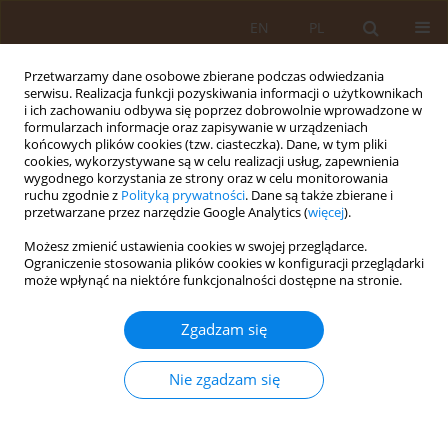
EN
PL
Przetwarzamy dane osobowe zbierane podczas odwiedzania
serwisu. Realizacja funkcji pozyskiwania informacji o użytkownikach
i ich zachowaniu odbywa się poprzez dobrowolnie wprowadzone w
formularzach informacje oraz zapisywanie w urządzeniach
końcowych plików cookies (tzw. ciasteczka). Dane, w tym pliki
cookies, wykorzystywane są w celu realizacji usług, zapewnienia
wygodnego korzystania ze strony oraz w celu monitorowania
ruchu zgodnie z
Polityką prywatności
. Dane są także zbierane i
przetwarzane przez narzędzie Google Analytics (
więcej
).
Autor
Anna Głębocka
Możesz zmienić ustawienia cookies w swojej przeglądarce.
Ograniczenie stosowania plików cookies w konfiguracji przeglądarki
może wpłynąć na niektóre funkcjonalności dostępne na stronie.
PRACA ORYGINALNA
Stan odżywienia a skrócenie czynnościowe
Zgadzam się
mięśni kończyn dolnych u 9–12 letnich dzieci
Aleksandra Bogucka
,
Anna Głębocka
Nie zgadzam się
Med Og Nauk Zdr. 2017;23(3):196-200
DOI
:
https://doi.org/10.26444/monz/76809
Statystyki