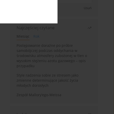
Zapisz się
Usuń
Najczęściej czytane
Miesiąc
Rok
Postępowanie doraźne po próbie
samobójczej podczas oddychania w
środowisku atmosfery zubożonej w tlen o
wysokim stężeniu azotu gazowego – opis
przypadku
Style radzenia sobie ze stresem jako
zmienne determinujące jakość życia
młodych dorosłych
Zespół Mallory’ego-Weissa