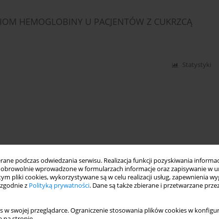
ZIOM HEMOGLOBINY U PACJENTÓW Z CUKRZCĄ
Statystyki
ne podczas odwiedzania serwisu. Realizacja funkcji pozyskiwania informacj
obrowolnie wprowadzone w formularzach informacje oraz zapisywanie w u
 tym pliki cookies, wykorzystywane są w celu realizacji usług, zapewnienia 
 zgodnie z
Polityką prywatności
. Dane są także zbierane i przetwarzane prze
s w swojej przeglądarce. Ograniczenie stosowania plików cookies w konfigur
 na stronie.