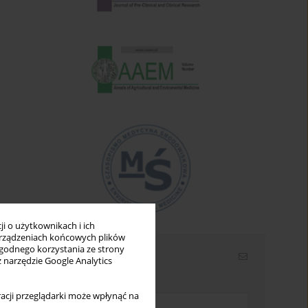
i o użytkownikach i ich
rządzeniach końcowych plików
wygodnego korzystania ze strony
Newsletter
z narzędzie Google Analytics
Wpisz swój adres email
acji przeglądarki może wpłynąć na