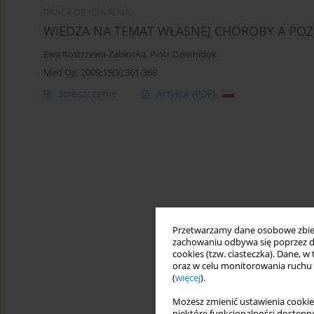
PRACA ORYGINALNA
WIEDZA NA TEMAT WŁASNEJ CHOROBY A PO
Ewa Kostrzewa-Zabłocka
,
Piotr Dziemidok
Med Og. 2009;15(3):361-368
Streszczenie
Artykuł
(PDF)
Przetwarzamy dane osobowe zbiera
zachowaniu odbywa się poprzez d
cookies (tzw. ciasteczka). Dane, w
oraz w celu monitorowania ruchu
(
więcej
).
Możesz zmienić ustawienia cookie
niektóre funkcjonalności dostępne