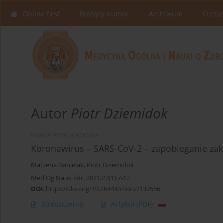
Online first
Bieżący numer
Archiwum
O cza
Autor
Piotr Dziemidok
PRACA PRZEGLĄDOWA
Koronawirus – SARS-CoV-2 – zapobieganie za
Marzena Danielak
,
Piotr Dziemidok
Med Og Nauk Zdr. 2021;27(1):7-12
DOI
:
https://doi.org/10.26444/monz/132556
Streszczenie
Artykuł
(PDF)