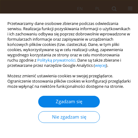
EN
PL
Przetwarzamy dane osobowe zbierane podczas odwiedzania
serwisu. Realizacja funkcji pozyskiwania informacji o użytkownikach
i ich zachowaniu odbywa się poprzez dobrowolnie wprowadzone w
formularzach informacje oraz zapisywanie w urządzeniach
końcowych plików cookies (tzw. ciasteczka). Dane, w tym pliki
cookies, wykorzystywane są w celu realizacji usług, zapewnienia
wygodnego korzystania ze strony oraz w celu monitorowania
ruchu zgodnie z
Polityką prywatności
. Dane są także zbierane i
przetwarzane przez narzędzie Google Analytics (
więcej
).
Autor
Ewa Dzbuk
Możesz zmienić ustawienia cookies w swojej przeglądarce.
Ograniczenie stosowania plików cookies w konfiguracji przeglądarki
może wpłynąć na niektóre funkcjonalności dostępne na stronie.
PRACA ORYGINALNA
Wiedza w zakresie karmienia piersią wśród kobiet
Zgadzam się
po porodzie
Ewa Dzbuk
,
Grzegorz Bakalczuk
,
Olga Padała
,
Anna Orzeł
,
Maciej
Nie zgadzam się
Putowski
,
Marta Piróg
,
Marta Podgórniak
,
Edyta Wdowiak
,
Artur
Wdowiak
Med Og Nauk Zdr. 2016;22(4):260-263