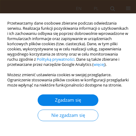
EN
PL
Przetwarzamy dane osobowe zbierane podczas odwiedzania
serwisu. Realizacja funkcji pozyskiwania informacji o użytkownikach
i ich zachowaniu odbywa się poprzez dobrowolnie wprowadzone w
formularzach informacje oraz zapisywanie w urządzeniach
końcowych plików cookies (tzw. ciasteczka). Dane, w tym pliki
cookies, wykorzystywane są w celu realizacji usług, zapewnienia
wygodnego korzystania ze strony oraz w celu monitorowania
ruchu zgodnie z
Polityką prywatności
. Dane są także zbierane i
przetwarzane przez narzędzie Google Analytics (
więcej
).
Autor
Anna Dubaniewicz
Możesz zmienić ustawienia cookies w swojej przeglądarce.
Ograniczenie stosowania plików cookies w konfiguracji przeglądarki
może wpłynąć na niektóre funkcjonalności dostępne na stronie.
PRACA ORYGINALNA
Cyfrowa analiza szmerów oddechowych u osób
Zgadzam się
zdrowych i w przewlekłej obturacyjnej chorobie
płuc
Nie zgadzam się
Michał Grzegorczyk
,
Anna Dubaniewicz
,
Andrzej Żak
,
Małgorzata Żak
Med Og Nauk Zdr. 2013;19(2):89-94
Statystyki