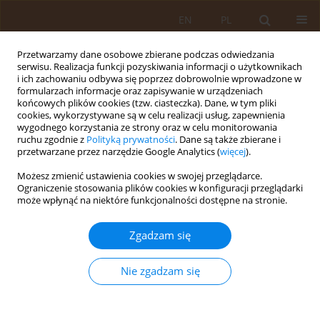
EN
PL
Przetwarzamy dane osobowe zbierane podczas odwiedzania
serwisu. Realizacja funkcji pozyskiwania informacji o użytkownikach
i ich zachowaniu odbywa się poprzez dobrowolnie wprowadzone w
formularzach informacje oraz zapisywanie w urządzeniach
końcowych plików cookies (tzw. ciasteczka). Dane, w tym pliki
cookies, wykorzystywane są w celu realizacji usług, zapewnienia
wygodnego korzystania ze strony oraz w celu monitorowania
ruchu zgodnie z
Polityką prywatności
. Dane są także zbierane i
przetwarzane przez narzędzie Google Analytics (
więcej
).
Autor
Piotr Dreher
Możesz zmienić ustawienia cookies w swojej przeglądarce.
Ograniczenie stosowania plików cookies w konfiguracji przeglądarki
może wpłynąć na niektóre funkcjonalności dostępne na stronie.
PRACA ORYGINALNA
Różnice w stanie zdrowia mieszkańców miast i
Zgadzam się
wsi województwa lubelskiego
Beata Pawka
,
Piotr Dreher
,
Jolanta Herda
,
Igor Szwiec
,
Magdalena
Nie zgadzam się
Jałoza
Med Og. 2010;16(1):91-99
Statystyki