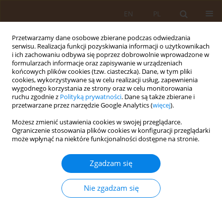
EN
PL
Przetwarzamy dane osobowe zbierane podczas odwiedzania
serwisu. Realizacja funkcji pozyskiwania informacji o użytkownikach
i ich zachowaniu odbywa się poprzez dobrowolnie wprowadzone w
formularzach informacje oraz zapisywanie w urządzeniach
końcowych plików cookies (tzw. ciasteczka). Dane, w tym pliki
cookies, wykorzystywane są w celu realizacji usług, zapewnienia
wygodnego korzystania ze strony oraz w celu monitorowania
ruchu zgodnie z
Polityką prywatności
. Dane są także zbierane i
przetwarzane przez narzędzie Google Analytics (
więcej
).
Autor
Mateusz Dobosz
Możesz zmienić ustawienia cookies w swojej przeglądarce.
Ograniczenie stosowania plików cookies w konfiguracji przeglądarki
może wpłynąć na niektóre funkcjonalności dostępne na stronie.
PRACA PRZEGLĄDOWA
Rozpoznawanie śmierci według
Zgadzam się
kryteriów neurologicznych na całym
świecie. Dylematy religijne, etyczne i
Nie zgadzam się
prawne. Praca przeglądowa
Aleksandra Bogoń
,
Mateusz Dobosz
,
Zuzanna Bentkowska
,
Karolina
Urbańska
,
Barbara Serkis
,
Magdalena Celichowska
,
Małgorzata Miazga
,