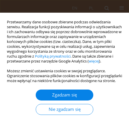
EN
PL
Przetwarzamy dane osobowe zbierane podczas odwiedzania
serwisu. Realizacja funkcji pozyskiwania informacji o użytkownikach
i ich zachowaniu odbywa się poprzez dobrowolnie wprowadzone w
formularzach informacje oraz zapisywanie w urządzeniach
końcowych plików cookies (tzw. ciasteczka). Dane, w tym pliki
cookies, wykorzystywane są w celu realizacji usług, zapewnienia
wygodnego korzystania ze strony oraz w celu monitorowania
ruchu zgodnie z
Polityką prywatności
. Dane są także zbierane i
przetwarzane przez narzędzie Google Analytics (
więcej
).
Autor
Edyta Długosz-Mazur
Możesz zmienić ustawienia cookies w swojej przeglądarce.
Ograniczenie stosowania plików cookies w konfiguracji przeglądarki
może wpłynąć na niektóre funkcjonalności dostępne na stronie.
PRACA PRZEGLĄDOWA
Niefarmakologiczne metody postępowania u
Zgadzam się
chorych z otępieniem
Edyta Długosz-Mazur
,
Iwona Bojar
,
Joanna Strzemecka
,
Katarzyna
Nie zgadzam się
Gustaw
Med Og Nauk Zdr. 2013;19(4):458-462
Statystyki