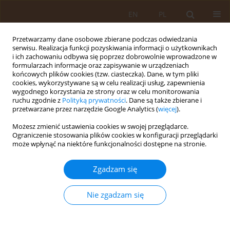
EN
PL
Przetwarzamy dane osobowe zbierane podczas odwiedzania
serwisu. Realizacja funkcji pozyskiwania informacji o użytkownikach
i ich zachowaniu odbywa się poprzez dobrowolnie wprowadzone w
formularzach informacje oraz zapisywanie w urządzeniach
końcowych plików cookies (tzw. ciasteczka). Dane, w tym pliki
cookies, wykorzystywane są w celu realizacji usług, zapewnienia
wygodnego korzystania ze strony oraz w celu monitorowania
ruchu zgodnie z
Polityką prywatności
. Dane są także zbierane i
przetwarzane przez narzędzie Google Analytics (
więcej
).
Autor
Julita Czech
Możesz zmienić ustawienia cookies w swojej przeglądarce.
Ograniczenie stosowania plików cookies w konfiguracji przeglądarki
może wpłynąć na niektóre funkcjonalności dostępne na stronie.
PRACA PRZEGLĄDOWA
Fibromialgia
Zgadzam się
Julita Czech
,
Piotr Tederko
,
Marek Krasuski
Med Og. 2010;16(3):303-314
Nie zgadzam się
Statystyki
Streszczenie
Artykuł
(PDF)