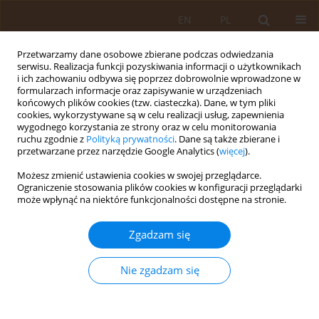
EN
PL
Przetwarzamy dane osobowe zbierane podczas odwiedzania
serwisu. Realizacja funkcji pozyskiwania informacji o użytkownikach
i ich zachowaniu odbywa się poprzez dobrowolnie wprowadzone w
formularzach informacje oraz zapisywanie w urządzeniach
końcowych plików cookies (tzw. ciasteczka). Dane, w tym pliki
cookies, wykorzystywane są w celu realizacji usług, zapewnienia
wygodnego korzystania ze strony oraz w celu monitorowania
ruchu zgodnie z
Polityką prywatności
. Dane są także zbierane i
przetwarzane przez narzędzie Google Analytics (
więcej
).
Autor
Róża Czabak-Garbacz
Możesz zmienić ustawienia cookies w swojej przeglądarce.
Ograniczenie stosowania plików cookies w konfiguracji przeglądarki
może wpłynąć na niektóre funkcjonalności dostępne na stronie.
PRACA ORYGINALNA
Niepożądane odczyny poszczepienne
Zgadzam się
występujące u pacjentów
szczepionych przeciwko SARS-CoV-2
Nie zgadzam się
Izabela Wróblewska
,
Zuzanna Wróblewska
,
Roman
Grudzień
,
Małgorzata Dziechciarz
,
Róża Czabak-
Garbacz
,
Piotr Choina
,
Jarosław Chmielewski