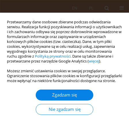
EN
PL
Przetwarzamy dane osobowe zbierane podczas odwiedzania
serwisu. Realizacja funkcji pozyskiwania informacji o użytkownikach
i ich zachowaniu odbywa się poprzez dobrowolnie wprowadzone w
formularzach informacje oraz zapisywanie w urządzeniach
końcowych plików cookies (tzw. ciasteczka). Dane, w tym pliki
cookies, wykorzystywane są w celu realizacji usług, zapewnienia
wygodnego korzystania ze strony oraz w celu monitorowania
ruchu zgodnie z
Polityką prywatności
. Dane są także zbierane i
przetwarzane przez narzędzie Google Analytics (
więcej
).
Autor
Grażyna Cholewa
Możesz zmienić ustawienia cookies w swojej przeglądarce.
Ograniczenie stosowania plików cookies w konfiguracji przeglądarki
może wpłynąć na niektóre funkcjonalności dostępne na stronie.
PRACA ORYGINALNA
GRZYBY PLEŚNIOWE I MIKOTOKSYNY JAKO
Zgadzam się
CZYNNIKI ZAGROŻENIA ZDROWIA ROLNIKÓW
WYKONUJĄCYCH OMŁOTY RZEPAKU
Nie zgadzam się
Ewa Krysińska-Traczyk
,
Grażyna Cholewa
,
Juliusz Pekowski
Med Og. 2008;14(4)
Statystyki