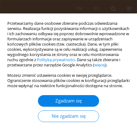
EN
PL
Przetwarzamy dane osobowe zbierane podczas odwiedzania
serwisu. Realizacja funkcji pozyskiwania informacji o użytkownikach
i ich zachowaniu odbywa się poprzez dobrowolnie wprowadzone w
formularzach informacje oraz zapisywanie w urządzeniach
końcowych plików cookies (tzw. ciasteczka). Dane, w tym pliki
cookies, wykorzystywane są w celu realizacji usług, zapewnienia
wygodnego korzystania ze strony oraz w celu monitorowania
ruchu zgodnie z
Polityką prywatności
. Dane są także zbierane i
przetwarzane przez narzędzie Google Analytics (
więcej
).
Autor
Katarzyna Chojnacka
Możesz zmienić ustawienia cookies w swojej przeglądarce.
Ograniczenie stosowania plików cookies w konfiguracji przeglądarki
może wpłynąć na niektóre funkcjonalności dostępne na stronie.
PRACA ORYGINALNA
Opinie wybranych grup społecznych na temat
Zgadzam się
etycznej strony zapłodnienia metodą in vitro
Magdalena Kuczyńska
,
Katarzyna Chojnacka
,
Elżbieta Grochans
,
Nie zgadzam się
Katarzyna Augustyniuk
,
Anna Jurczak
,
Beata Karakiewicz
Med Og Nauk Zdr. 2013;19(3):279-283
Statystyki