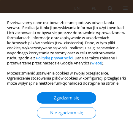
EN
PL
Przetwarzamy dane osobowe zbierane podczas odwiedzania
serwisu. Realizacja funkcji pozyskiwania informacji o użytkownikach
i ich zachowaniu odbywa się poprzez dobrowolnie wprowadzone w
formularzach informacje oraz zapisywanie w urządzeniach
końcowych plików cookies (tzw. ciasteczka). Dane, w tym pliki
cookies, wykorzystywane są w celu realizacji usług, zapewnienia
wygodnego korzystania ze strony oraz w celu monitorowania
ruchu zgodnie z
Polityką prywatności
. Dane są także zbierane i
przetwarzane przez narzędzie Google Analytics (
więcej
).
Autor
Zdzisława Chmiel
Możesz zmienić ustawienia cookies w swojej przeglądarce.
Ograniczenie stosowania plików cookies w konfiguracji przeglądarki
może wpłynąć na niektóre funkcjonalności dostępne na stronie.
PRACA PRZEGLĄDOWA
Internet jako narzędzie wiedzy o zdrowiu
Zgadzam się
Barbara Gugała
,
Lucyna Boratym-Dubiel
,
Zdzisława Chmiel
,
Paweł
Januszewicz
Nie zgadzam się
Med Og. 2010;16(2):266-275
Statystyki
Streszczenie
Artykuł
(PDF)