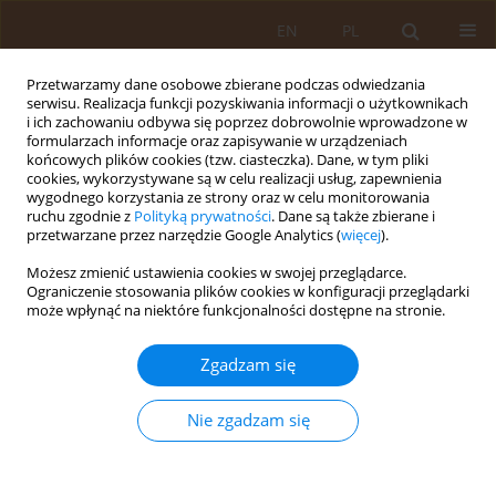
EN
PL
Przetwarzamy dane osobowe zbierane podczas odwiedzania
serwisu. Realizacja funkcji pozyskiwania informacji o użytkownikach
i ich zachowaniu odbywa się poprzez dobrowolnie wprowadzone w
formularzach informacje oraz zapisywanie w urządzeniach
końcowych plików cookies (tzw. ciasteczka). Dane, w tym pliki
cookies, wykorzystywane są w celu realizacji usług, zapewnienia
wygodnego korzystania ze strony oraz w celu monitorowania
ruchu zgodnie z
Polityką prywatności
. Dane są także zbierane i
przetwarzane przez narzędzie Google Analytics (
więcej
).
Autor
Monika Burzyńska
Możesz zmienić ustawienia cookies w swojej przeglądarce.
Ograniczenie stosowania plików cookies w konfiguracji przeglądarki
może wpłynąć na niektóre funkcjonalności dostępne na stronie.
PRACA ORYGINALNA
Styl życia i zagrożenia
Zgadzam się
psychospołeczne wśród kobiet z
zespołem policystycznych jajników i
Nie zgadzam się
insulinoopornością
Katarzyna Stańczyk
,
Agnieszka Kolmaga
,
Monika
Burzyńska