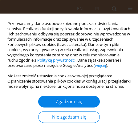
EN
PL
Przetwarzamy dane osobowe zbierane podczas odwiedzania
serwisu. Realizacja funkcji pozyskiwania informacji o użytkownikach
i ich zachowaniu odbywa się poprzez dobrowolnie wprowadzone w
formularzach informacje oraz zapisywanie w urządzeniach
końcowych plików cookies (tzw. ciasteczka). Dane, w tym pliki
cookies, wykorzystywane są w celu realizacji usług, zapewnienia
wygodnego korzystania ze strony oraz w celu monitorowania
ruchu zgodnie z
Polityką prywatności
. Dane są także zbierane i
przetwarzane przez narzędzie Google Analytics (
więcej
).
Autor
Anna Burdukiewicz
Możesz zmienić ustawienia cookies w swojej przeglądarce.
Ograniczenie stosowania plików cookies w konfiguracji przeglądarki
może wpłynąć na niektóre funkcjonalności dostępne na stronie.
PRACA ORYGINALNA
Wpływ aktywności fizycznej na poziom
Zgadzam się
otłuszczenia młodych kobiet
Jadwiga Pietraszewska
,
Aleksandra Stachoń
,
Anna Burdukiewicz
,
Nie zgadzam się
Justyna Andrzejewska
Med Og Nauk Zdr. 2013;19(2):188-192
Statystyki