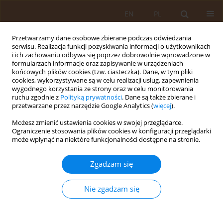
EN
PL
Przetwarzamy dane osobowe zbierane podczas odwiedzania
serwisu. Realizacja funkcji pozyskiwania informacji o użytkownikach
i ich zachowaniu odbywa się poprzez dobrowolnie wprowadzone w
formularzach informacje oraz zapisywanie w urządzeniach
końcowych plików cookies (tzw. ciasteczka). Dane, w tym pliki
cookies, wykorzystywane są w celu realizacji usług, zapewnienia
wygodnego korzystania ze strony oraz w celu monitorowania
ruchu zgodnie z
Polityką prywatności
. Dane są także zbierane i
przetwarzane przez narzędzie Google Analytics (
więcej
).
Autor
Monika Bomba
Możesz zmienić ustawienia cookies w swojej przeglądarce.
Ograniczenie stosowania plików cookies w konfiguracji przeglądarki
może wpłynąć na niektóre funkcjonalności dostępne na stronie.
PRACA PRZEGLĄDOWA
Wpływ czynników środowiskowych
Zgadzam się
na występowanie zjawiska
niepłodności u mężczyzn
Nie zgadzam się
Monika Bomba
,
Monika Rusin
Med Og Nauk Zdr. 2021;27(2):126-133
DOI
:
https://doi.org/10.26444/monz/132202