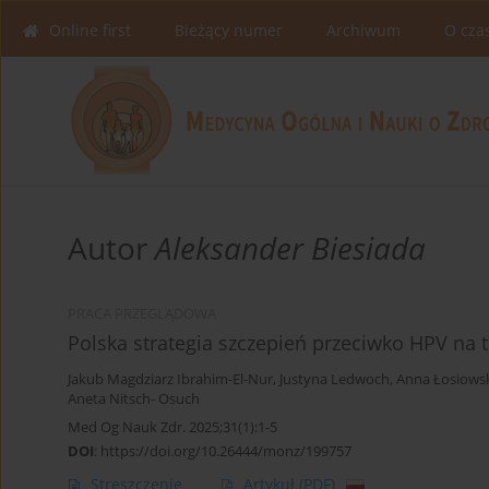
Online first
Bieżący numer
Archiwum
O cza
Autor
Aleksander Biesiada
PRACA PRZEGLĄDOWA
Polska strategia szczepień przeciwko HPV na t
Jakub Magdziarz Ibrahim-El-Nur
,
Justyna Ledwoch
,
Anna Łosiows
Aneta Nitsch- Osuch
Med Og Nauk Zdr. 2025;31(1):1-5
DOI
:
https://doi.org/10.26444/monz/199757
Streszczenie
Artykuł
(PDF)