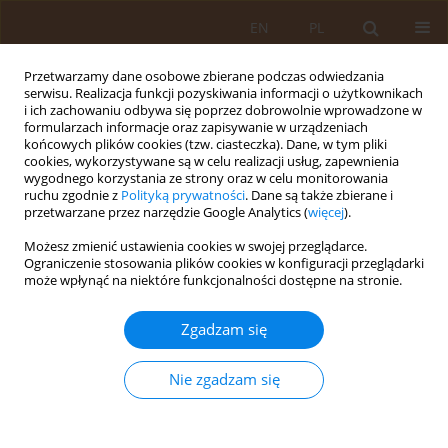
EN
PL
Przetwarzamy dane osobowe zbierane podczas odwiedzania
serwisu. Realizacja funkcji pozyskiwania informacji o użytkownikach
i ich zachowaniu odbywa się poprzez dobrowolnie wprowadzone w
formularzach informacje oraz zapisywanie w urządzeniach
końcowych plików cookies (tzw. ciasteczka). Dane, w tym pliki
cookies, wykorzystywane są w celu realizacji usług, zapewnienia
wygodnego korzystania ze strony oraz w celu monitorowania
ruchu zgodnie z
Polityką prywatności
. Dane są także zbierane i
przetwarzane przez narzędzie Google Analytics (
więcej
).
Autor
Urszula Biaduń
Możesz zmienić ustawienia cookies w swojej przeglądarce.
Ograniczenie stosowania plików cookies w konfiguracji przeglądarki
może wpłynąć na niektóre funkcjonalności dostępne na stronie.
PRACA ORYGINALNA
Ocena dobowego wydalania cytrynianu z
Zgadzam się
moczem u zdrowych dzieci w wieku
przedszkolnym i szkolnym
Nie zgadzam się
Przemysław Sikora
,
Beata Bieniaś
,
Anna Wieczorkiewicz-Płaza
,
Paweł
Szlązak
,
Urszula Biaduń
,
Maria Małgorzata Zajączkowska
Med Og Nauk Zdr. 2013;19(1):45-48