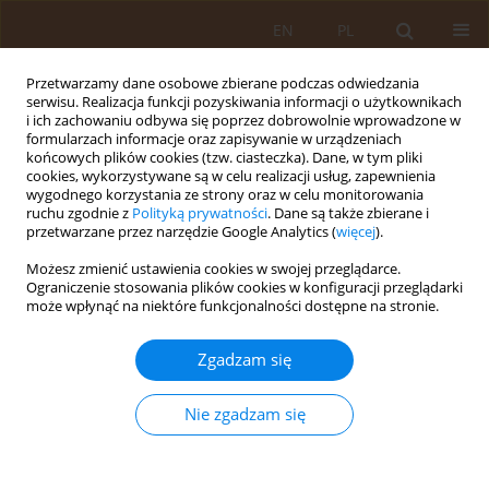
EN
PL
Przetwarzamy dane osobowe zbierane podczas odwiedzania
serwisu. Realizacja funkcji pozyskiwania informacji o użytkownikach
i ich zachowaniu odbywa się poprzez dobrowolnie wprowadzone w
formularzach informacje oraz zapisywanie w urządzeniach
końcowych plików cookies (tzw. ciasteczka). Dane, w tym pliki
cookies, wykorzystywane są w celu realizacji usług, zapewnienia
wygodnego korzystania ze strony oraz w celu monitorowania
ruchu zgodnie z
Polityką prywatności
. Dane są także zbierane i
przetwarzane przez narzędzie Google Analytics (
więcej
).
Autor
Martyna Bednarczyk
Możesz zmienić ustawienia cookies w swojej przeglądarce.
Ograniczenie stosowania plików cookies w konfiguracji przeglądarki
może wpłynąć na niektóre funkcjonalności dostępne na stronie.
PRACA ORYGINALNA
Analiza wyszczepialności dzieci na
Zgadzam się
terenie Sosnowca przed i w trakcie
pandemii COVID-19
Nie zgadzam się
Natalia Katarzyna Kuczka
,
Małgorzata Dziaczko
,
Magdalena Maria Kala
,
Martyna Bednarczyk
,
Dariusz Łętowski
Med Og Nauk Zdr. 2025;31(1):55-62