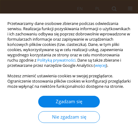
EN
PL
Przetwarzamy dane osobowe zbierane podczas odwiedzania
serwisu. Realizacja funkcji pozyskiwania informacji o użytkownikach
i ich zachowaniu odbywa się poprzez dobrowolnie wprowadzone w
formularzach informacje oraz zapisywanie w urządzeniach
końcowych plików cookies (tzw. ciasteczka). Dane, w tym pliki
cookies, wykorzystywane są w celu realizacji usług, zapewnienia
wygodnego korzystania ze strony oraz w celu monitorowania
ruchu zgodnie z
Polityką prywatności
. Dane są także zbierane i
przetwarzane przez narzędzie Google Analytics (
więcej
).
Autor
Wioletta Barańska-Rybak
Możesz zmienić ustawienia cookies w swojej przeglądarce.
Ograniczenie stosowania plików cookies w konfiguracji przeglądarki
może wpłynąć na niektóre funkcjonalności dostępne na stronie.
OPIS PRZYPADKU
Reakcje anafilaktyczne spowodowane
Zgadzam się
substancjami wspomagającymi odchudzanie.
Opis trzech przypadków
Nie zgadzam się
Paulina Flis
,
Dorota Mehrholz
,
Roman Nowicki
,
Wioletta Barańska-
Rybak
Med Og Nauk Zdr. 2015;21(4):369-371