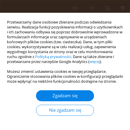
EN
PL
Przetwarzamy dane osobowe zbierane podczas odwiedzania
serwisu. Realizacja funkcji pozyskiwania informacji o użytkownikach
i ich zachowaniu odbywa się poprzez dobrowolnie wprowadzone w
formularzach informacje oraz zapisywanie w urządzeniach
końcowych plików cookies (tzw. ciasteczka). Dane, w tym pliki
cookies, wykorzystywane są w celu realizacji usług, zapewnienia
wygodnego korzystania ze strony oraz w celu monitorowania
ruchu zgodnie z
Polityką prywatności
. Dane są także zbierane i
przetwarzane przez narzędzie Google Analytics (
więcej
).
Autor
Małgorzata Bannach
Możesz zmienić ustawienia cookies w swojej przeglądarce.
Ograniczenie stosowania plików cookies w konfiguracji przeglądarki
może wpłynąć na niektóre funkcjonalności dostępne na stronie.
PRACA ORYGINALNA
Ocena poziomu poczucia koherencji i jego
Zgadzam się
związek z akceptacją choroby u kobiet leczonych
z powodu raka piersi
Nie zgadzam się
Marzena Kaźmierczak
,
Grażyna Gebuza
,
Natalia Czajkowska
,
Małgorzata Bannach
,
Małgorzata Gierszewska
,
Agnieszka
Dombrowska-Pali
,
Estera Mieczkowska