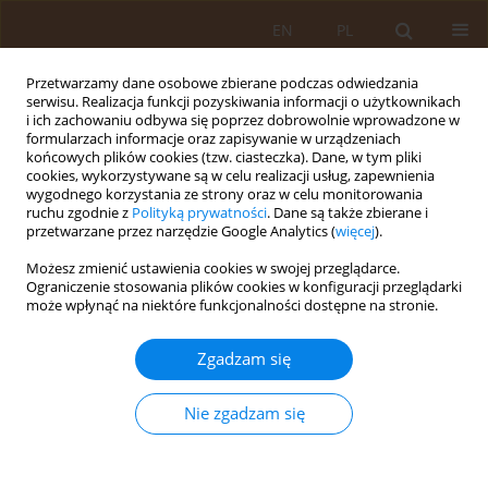
EN
PL
Przetwarzamy dane osobowe zbierane podczas odwiedzania
serwisu. Realizacja funkcji pozyskiwania informacji o użytkownikach
i ich zachowaniu odbywa się poprzez dobrowolnie wprowadzone w
formularzach informacje oraz zapisywanie w urządzeniach
końcowych plików cookies (tzw. ciasteczka). Dane, w tym pliki
cookies, wykorzystywane są w celu realizacji usług, zapewnienia
wygodnego korzystania ze strony oraz w celu monitorowania
ruchu zgodnie z
Polityką prywatności
. Dane są także zbierane i
przetwarzane przez narzędzie Google Analytics (
więcej
).
Autor
Edward Bald
Możesz zmienić ustawienia cookies w swojej przeglądarce.
Ograniczenie stosowania plików cookies w konfiguracji przeglądarki
może wpłynąć na niektóre funkcjonalności dostępne na stronie.
PRACA ORYGINALNA
Wpływ podawania cyklosporyny A na stężenie
Zgadzam się
aminokwasów siarkowych w osoczu dzieci z
idiopatycznym zespołem nerczycowym
Nie zgadzam się
Marcin Tkaczyk
,
Aneta Czupryniak
,
Grażyna Chwatko
,
Edward Bald
,
Wojciech Fendler
Med Og Nauk Zdr. 2013;19(1):59-63