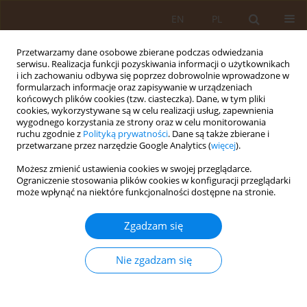
EN
PL
Przetwarzamy dane osobowe zbierane podczas odwiedzania
serwisu. Realizacja funkcji pozyskiwania informacji o użytkownikach
i ich zachowaniu odbywa się poprzez dobrowolnie wprowadzone w
formularzach informacje oraz zapisywanie w urządzeniach
końcowych plików cookies (tzw. ciasteczka). Dane, w tym pliki
cookies, wykorzystywane są w celu realizacji usług, zapewnienia
wygodnego korzystania ze strony oraz w celu monitorowania
ruchu zgodnie z
Polityką prywatności
. Dane są także zbierane i
przetwarzane przez narzędzie Google Analytics (
więcej
).
Autor
katarzyna Augustyniuk
Możesz zmienić ustawienia cookies w swojej przeglądarce.
Ograniczenie stosowania plików cookies w konfiguracji przeglądarki
PRACA ORYGINALNA
może wpłynąć na niektóre funkcjonalności dostępne na stronie.
Opinie wybranych grup społecznych na temat
etycznej strony zapłodnienia metodą in vitro
Zgadzam się
Magdalena Kuczyńska
,
Katarzyna Chojnacka
,
Elżbieta Grochans
,
Katarzyna Augustyniuk
,
Anna Jurczak
,
Beata Karakiewicz
Nie zgadzam się
Med Og Nauk Zdr. 2013;19(3):279-283
Statystyki