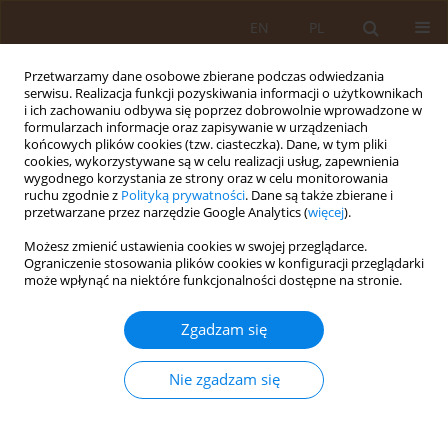
EN
PL
Przetwarzamy dane osobowe zbierane podczas odwiedzania
serwisu. Realizacja funkcji pozyskiwania informacji o użytkownikach
i ich zachowaniu odbywa się poprzez dobrowolnie wprowadzone w
formularzach informacje oraz zapisywanie w urządzeniach
końcowych plików cookies (tzw. ciasteczka). Dane, w tym pliki
cookies, wykorzystywane są w celu realizacji usług, zapewnienia
wygodnego korzystania ze strony oraz w celu monitorowania
ruchu zgodnie z
Polityką prywatności
. Dane są także zbierane i
przetwarzane przez narzędzie Google Analytics (
więcej
).
Słowo kluczowe
GDS
Możesz zmienić ustawienia cookies w swojej przeglądarce.
Ograniczenie stosowania plików cookies w konfiguracji przeglądarki
może wpłynąć na niektóre funkcjonalności dostępne na stronie.
PRACA ORYGINALNA
Ocena częstości występowania objawów depresji
Zgadzam się
w populacji osób powyżej 65. roku życia
Beata Babiarczyk
,
Małgorzata Schlegel-Zawadzka
,
Agnieszka Turbiarz
Nie zgadzam się
Med Og Nauk Zdr. 2013;19(4):453-457
Statystyki