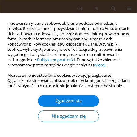
EN
PL
Przetwarzamy dane osobowe zbierane podczas odwiedzania
serwisu. Realizacja funkcji pozyskiwania informacji o użytkownikach
i ich zachowaniu odbywa się poprzez dobrowolnie wprowadzone w
formularzach informacje oraz zapisywanie w urządzeniach
końcowych plików cookies (tzw. ciasteczka). Dane, w tym pliki
cookies, wykorzystywane są w celu realizacji usług, zapewnienia
wygodnego korzystania ze strony oraz w celu monitorowania
ruchu zgodnie z
Polityką prywatności
. Dane są także zbierane i
przetwarzane przez narzędzie Google Analytics (
więcej
).
2/2020 vol. 26
Możesz zmienić ustawienia cookies w swojej przeglądarce.
Ograniczenie stosowania plików cookies w konfiguracji przeglądarki
PRACA ORYGINALNA
może wpłynąć na niektóre funkcjonalności dostępne na stronie.
Analiza wielowymiarowa
Zgadzam się
czynników ryzyka depresji
Nie zgadzam się
poporodowej